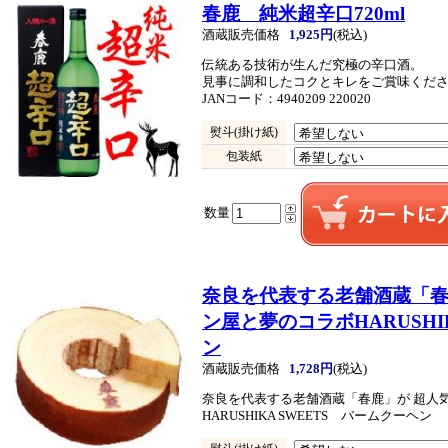
春鹿 純米超辛口720ml
酒蔵販売価格
1,925円
(税込)
伝統ある技術が生んだ究極の辛口酒。
見事に調和したコクとキレをご賞味くだ
JANコード：4940209 220020
熨斗(掛け紙)
包装紙
数量
奈良を代表する老舗酒蔵「春
ン屋と夢のコラボ
HARUSH
ン
酒蔵販売価格
1,728円
(税込)
奈良を代表する老舗酒蔵「春鹿」が 超人
HARUSHIKA SWEETS バームクーヘン