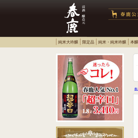
純米大吟醸
限定品
純米・純米吟醸
本
春