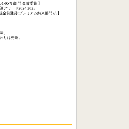
☆純米(51-65％)部門 金賞受賞 】
ワード2024.2025
プレミアム純米部門)☆】
味、
わりは秀逸。