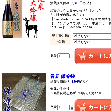
酒蔵販売価格
3,300円
(税込)
果実のような豊かな香りと凛とした
キレ味が自慢の逸品です。
【Kura Master in paris 2024★純米大
【ワイングラスでおいしい日本酒アワード2
JANコード：4940209 420536
熨斗(掛け紙)
包装紙
数量
春鹿 保冷袋
酒蔵販売価格
150円
(税込)
春鹿の保冷袋
※商品説明を必ずご確認ください※
数量