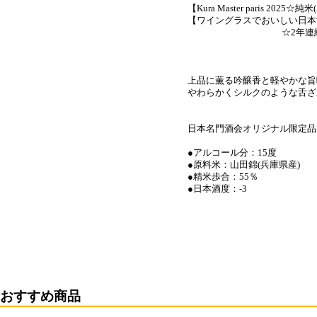
【Kura Master paris 2025
【ワイングラスでおいしい日本酒ア
☆2年連続金賞受賞(
上品に薫る吟醸香と軽やかな旨
やわらかくシルクのような舌ざ
日本名門酒会オリジナル限定品
●アルコール分：15度
●原料米：山田錦(兵庫県産)
●精米歩合：55％
●日本酒度：-3
おすすめ商品