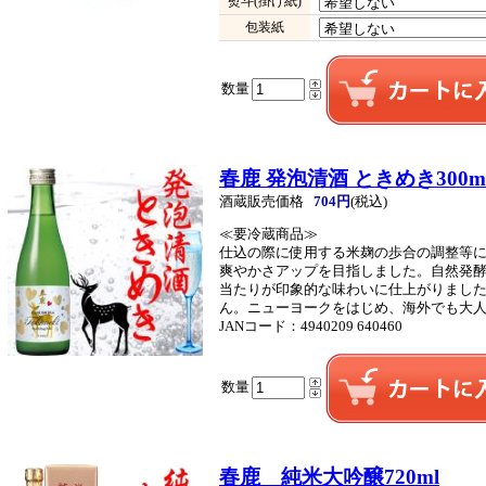
熨斗(掛け紙)
包装紙
数量
春鹿 発泡清酒 ときめき300m
酒蔵販売価格
704円
(税込)
≪要冷蔵商品≫
仕込の際に使用する米麹の歩合の調整等
爽やかさアップを目指しました。自然発
当たりが印象的な味わいに仕上がりまし
ん。ニューヨークをはじめ、海外でも大
JANコード：4940209 640460
数量
春鹿 純米大吟醸720ml