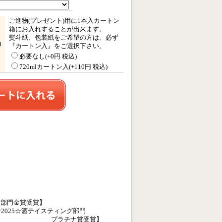
ご進物(プレゼント)用に1本入カートン
箱にお入れすることが出来ます。
熨斗紙、包装紙をご希望の方は、必ず
)
『カートン入』をご選択下さい。
必要なし(+0円 税込)
720mlカートン入(+110円 税込)
醸部門金賞受賞】
2025☆酒テイスティング部門
ナ賞受賞】