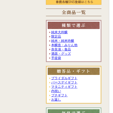
純米大吟醸
限定品
純米・純米吟醸
本醸造・みりん他
奈良漬・食品
酒器・グッズ
手提袋
ブライダルギフト
バースデイギフト
マタニティギフト
内祝い
プチギフト
お返し