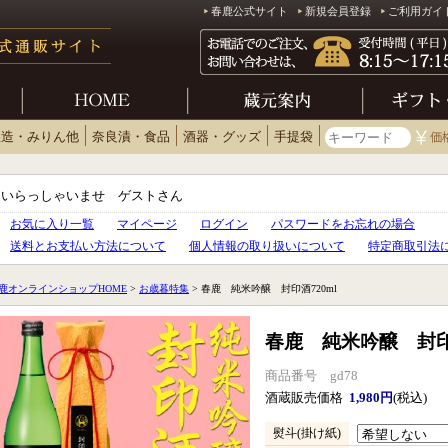
春鹿公式サイト
新規会員登録
ご利用ガイ
醸造・みりん他
奈良漬・食品
酒器・グッズ
手提袋
いらっしゃいませ ゲストさん
お気に入り一覧
マイページ
ログイン
パスワードをお忘れの場合
送料とお支払い方法について
個人情報の取り扱いについて
特定商取引法
鹿オンラインショップHOME
>
お歳暮特集
> 春鹿 純米吟醸 封印酒720ml
春鹿 純米吟醸 封印酒
商品番号 gd78
酒蔵販売価格
1,980円
(税込)
熨斗(掛け紙)