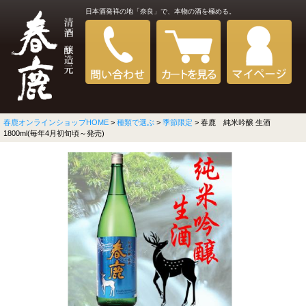
日本酒発祥の地「奈良」で、本物の酒を極める。
春鹿オンラインショップHOME
>
種類で選ぶ
>
季節限定
> 春鹿 純米吟醸 生酒
1800ml(毎年4月初旬頃～発売)