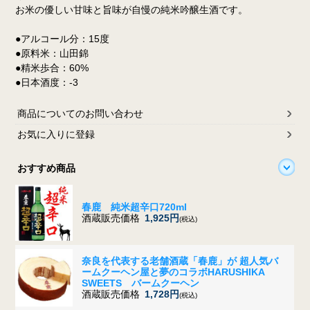
お米の優しい甘味と旨味が自慢の純米吟醸生酒です。
●アルコール分：15度
●原料米：山田錦
●精米歩合：60%
●日本酒度：-3
商品についてのお問い合わせ
お気に入りに登録
おすすめ商品
春鹿 純米超辛口720ml
酒蔵販売価格
1,925円
(税込)
奈良を代表する老舗酒蔵「春鹿」が 超人気バ
ームクーヘン屋と夢のコラボ
HARUSHIKA
SWEETS バームクーヘン
酒蔵販売価格
1,728円
(税込)