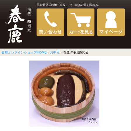
日本酒発祥の地「奈良」で、本物の酒を極める。
春鹿オンラインショップHOME
>
お中元
> 春鹿 奈良漬580ｇ