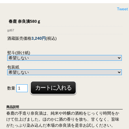
Tweet
春鹿 奈良漬580ｇ
gd67
酒蔵販売価格
3,240円
(税込)
熨斗(掛け紙)
包装紙
数量
商品説明
春鹿の手造り奈良漬は、純米や吟醸の酒粕をじっくり時間をか
けて仕上げました。ほのかに酒の香りを放ち、甘くなく、旨味
がたっぷり染み込んだ本場の奈良漬を是非お試しください。