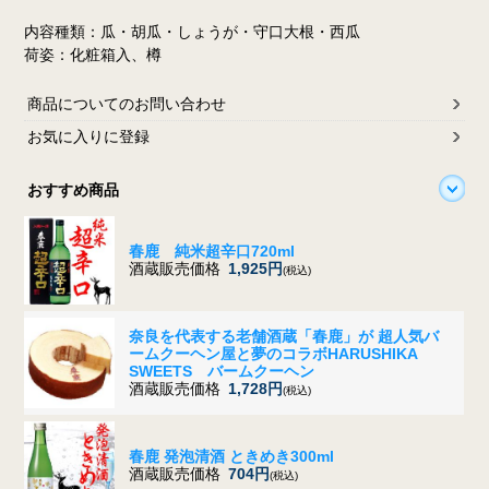
内容種類：瓜・胡瓜・しょうが・守口大根・西瓜
荷姿：化粧箱入、樽
商品についてのお問い合わせ
お気に入りに登録
おすすめ商品
春鹿 純米超辛口720ml
酒蔵販売価格
1,925円
(税込)
奈良を代表する老舗酒蔵「春鹿」が 超人気バ
ームクーヘン屋と夢のコラボ
HARUSHIKA
SWEETS バームクーヘン
酒蔵販売価格
1,728円
(税込)
春鹿 発泡清酒 ときめき300ml
酒蔵販売価格
704円
(税込)