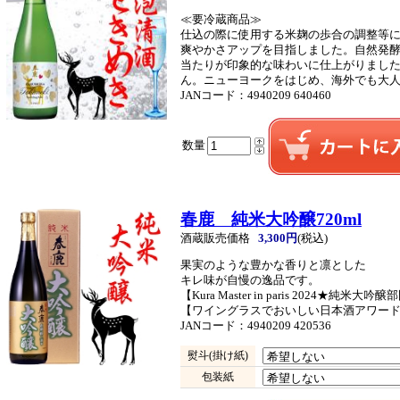
≪要冷蔵商品≫
仕込の際に使用する米麹の歩合の調整等
爽やかさアップを目指しました。自然発
当たりが印象的な味わいに仕上がりまし
ん。ニューヨークをはじめ、海外でも大
JANコード：4940209 640460
数量
春鹿 純米大吟醸720ml
酒蔵販売価格
3,300円
(税込)
果実のような豊かな香りと凛とした
キレ味が自慢の逸品です。
【Kura Master in paris 2024★純米大
【ワイングラスでおいしい日本酒アワード2
JANコード：4940209 420536
熨斗(掛け紙)
包装紙