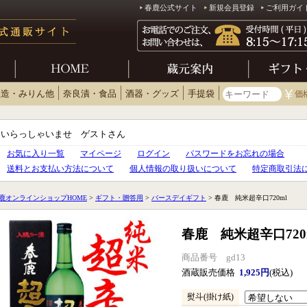
春鹿公式サイト
新規会員登録
ご利用ガイ
醸造・みりん他
奈良漬・食品
酒器・グッズ
手提袋
いらっしゃいませ ゲストさん
お気に入り一覧
マイページ
ログイン
パスワードをお忘れの場合
送料とお支払い方法について
個人情報の取り扱いについて
特定商取引法
鹿オンラインショップHOME
>
ギフト・贈答用
>
バースデイギフト
> 春鹿 純米超辛口720ml
春鹿 純米超辛口720
商品番号 gd13
酒蔵販売価格
1,925円
(税込)
熨斗(掛け紙)