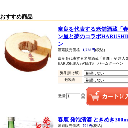
おすすめ商品
奈良を代表する老舗酒蔵「春
ン屋と夢のコラボ
HARUSH
ン
酒蔵販売価格
1,728円
(税込)
奈良を代表する老舗酒蔵「春鹿」が 超人
HARUSHIKA SWEETS バームクーヘン
熨斗(掛け紙)
包装紙
数量
春鹿 発泡清酒 ときめき300m
酒蔵販売価格
704円
(税込)