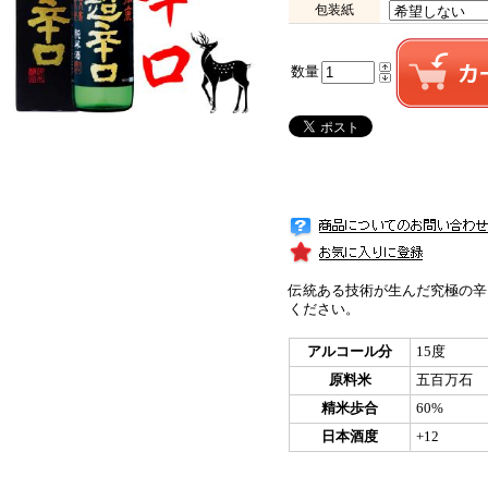
包装紙
数量
伝統ある技術が生んだ究極の辛
ください。
アルコール分
15度
原料米
五百万石
精米歩合
60%
日本酒度
+12