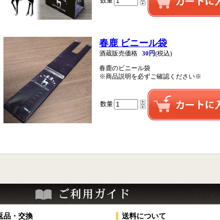
数量
春鹿 ビニール袋
酒蔵販売価格
30円
(税込)
春鹿のビニール袋
※商品説明を必ずご確認ください※
数量
返品・交換
送料について