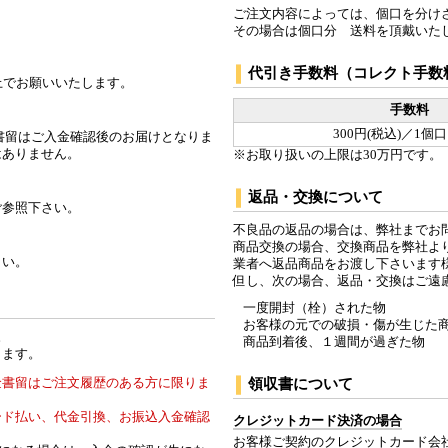
ご注文内容によっては、個口を分け
その場合は個口分 送料を頂戴いた
代引き手数料（コレクト手数
上でお願いいたします。
手数料
300円(税込)／1個
書留はご入金確認後のお届けとなりま
はありません。
※お取り扱いの上限は30万円です。
返品・交換について
ご参照下さい。
不良品の返品の場合は、弊社までお
商品交換の場合、交換商品を弊社よ
さい。
業者へ返品商品をお渡し下さいます
但し、次の場合、返品・交換はご遠
一度開封（栓）された物
お客様の元での破損・傷が生じた
。
商品到着後、１週間が過ぎた物
ります。
金書留はご注文履歴のある方に限りま
領収書について
ード払い、代金引換、お振込入金確認
クレジットカード決済の場合
お客様ご契約のクレジットカード会