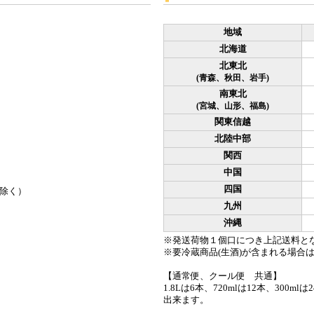
地域
北海道
北東北
(青森、秋田、岩手)
南東北
(宮城、山形、福島)
関東信越
北陸中部
関西
中国
四国
除く）
九州
沖縄
※発送荷物１個口につき上記送料と
※要冷蔵商品(生酒)が含まれる場合
【通常便、クール便 共通】
1.8Lは6本、720mlは12本、300m
出来ます。