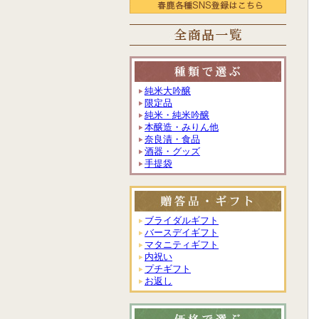
純米大吟醸
限定品
純米・純米吟醸
本醸造・みりん他
奈良漬・食品
酒器・グッズ
手提袋
ブライダルギフト
バースデイギフト
マタニティギフト
内祝い
プチギフト
お返し