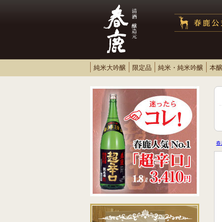
純米大吟醸
限定品
純米・純米吟醸
本
春