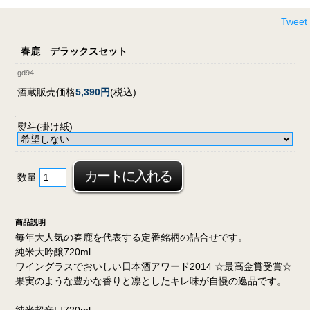
Tweet
春鹿 デラックスセット
gd94
酒蔵販売価格
5,390円
(税込)
熨斗(掛け紙)
数量
商品説明
毎年大人気の春鹿を代表する定番銘柄の詰合せです。
純米大吟醸720ml
ワイングラスでおいしい日本酒アワード2014 ☆最高金賞受賞☆
果実のような豊かな香りと凛としたキレ味が自慢の逸品です。
純米超辛口720ml