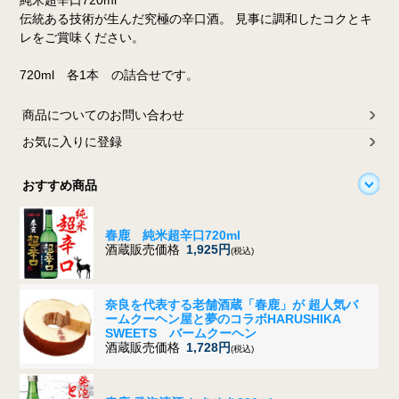
伝統ある技術が生んだ究極の辛口酒。 見事に調和したコクとキ
レをご賞味ください。
720ml 各1本 の詰合せです。
商品についてのお問い合わせ
お気に入りに登録
おすすめ商品
春鹿 純米超辛口720ml
酒蔵販売価格
1,925円
(税込)
奈良を代表する老舗酒蔵「春鹿」が 超人気バ
ームクーヘン屋と夢のコラボ
HARUSHIKA
SWEETS バームクーヘン
酒蔵販売価格
1,728円
(税込)