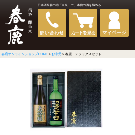
日本酒発祥の地「奈良」で、本物の酒を極める。
春鹿オンラインショップHOME
>
お中元
> 春鹿 デラックスセット