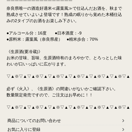
￣￣￣￣￣￣￣￣￣￣￣￣￣￣￣￣
奈良県唯一の酒造好適米≪露葉風≫で仕込んだお酒を、秋まで
熟成させていよいよ登場です！熟成の眠りから覚めた木桶仕込
みの2タイプのお酒をお楽しみ下さい。
●アルコール分：16度 ●日本酒度：-9
●原料米：露葉風（奈良県産） ●精米歩合：70%
《生原酒(要冷蔵)》
お米の甘味、旨味、生原酒特有のまろやかで、とろっとした味
わいが口いっぱいに広がります。
▽▲※▽▲▽▲※▽▲▽▲※▽▲▽▲※▽▲▽▲※▽▲▽▲※▽▲
必ず《火入》、《生原酒》の間違いがないかご確認下さい。
数量限定発売ですので、ご注文はお早めに！！
▽▲※▽▲▽▲※▽▲▽▲※▽▲▽▲※▽▲▽▲※▽▲▽▲※▽▲
商品についてのお問い合わせ
お気に入りに登録