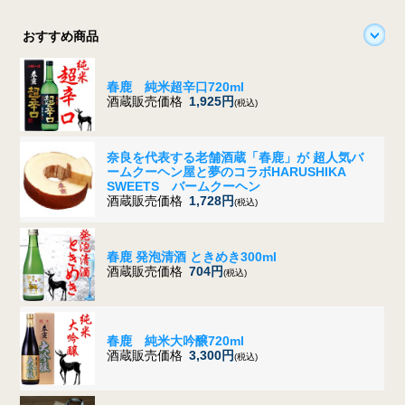
おすすめ商品
春鹿 純米超辛口720ml
酒蔵販売価格
1,925円
(税込)
奈良を代表する老舗酒蔵「春鹿」が 超人気バ
ームクーヘン屋と夢のコラボ
HARUSHIKA
SWEETS バームクーヘン
酒蔵販売価格
1,728円
(税込)
春鹿 発泡清酒 ときめき300ml
酒蔵販売価格
704円
(税込)
春鹿 純米大吟醸720ml
酒蔵販売価格
3,300円
(税込)