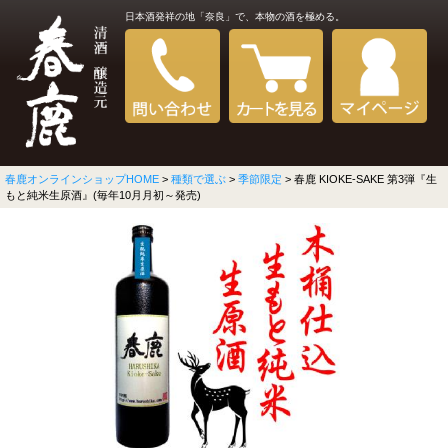
日本酒発祥の地「奈良」で、本物の酒を極める。
春鹿オンラインショップHOME
>
種類で選ぶ
>
季節限定
> 春鹿 KIOKE-SAKE 第3弾『生
もと純米生原酒』(毎年10月月初～発売)