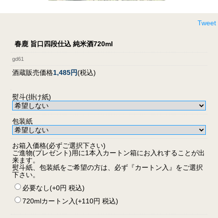
Tweet
春鹿 旨口四段仕込 純米酒720ml
gd61
酒蔵販売価格
1,485円
(税込)
熨斗(掛け紙)
包装紙
お箱入価格(必ずご選択下さい)
ご進物(プレゼント)用に1本入カートン箱にお入れすることが出
来ます。
熨斗紙、包装紙をご希望の方は、必ず『カートン入』をご選択
下さい。
必要なし(+0円 税込)
720mlカートン入(+110円 税込)