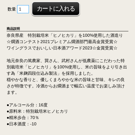
数量
商品説明
奈良県産 特別栽培米「ヒノヒカリ」を100%使用した酒造り
☆燗酒コンテスト2021プレミアム燗酒部門最高金賞受賞☆
ワイングラスでおいしい日本酒アワード2023☆金賞受賞☆
地元奈良の篤農家、巽さん、武村さんが低農薬にこだわった特
別栽培米「ヒノヒカリ」を100%使用し、米の旨味をより引き出
す為「米麹四段仕込み製法」を採用しました。
穏やかな香りと、優しくまろやかな米の旨味と甘味、キレの良
さが特徴です。冷酒からお燗酒まで幅広い温度でお楽しみ頂け
ます。
●アルコール分：16度
●原料米：特別栽培米ヒノヒカリ
●精米歩合：70％
●日本酒度：-10