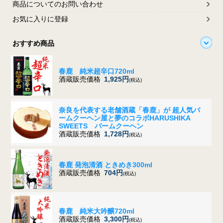
商品についてのお問い合わせ
お気に入りに登録
おすすめ商品
春鹿 純米超辛口720ml
酒蔵販売価格
1,925円
(税込)
奈良を代表する老舗酒蔵「春鹿」が 超人気バ
ームクーヘン屋と夢のコラボ
HARUSHIKA
SWEETS バームクーヘン
酒蔵販売価格
1,728円
(税込)
春鹿 発泡清酒 ときめき300ml
酒蔵販売価格
704円
(税込)
春鹿 純米大吟醸720ml
酒蔵販売価格
3,300円
(税込)