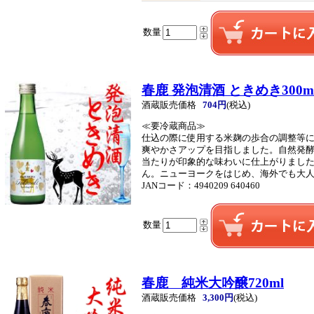
数量
春鹿 発泡清酒 ときめき300m
酒蔵販売価格
704円
(税込)
≪要冷蔵商品≫
仕込の際に使用する米麹の歩合の調整等
爽やかさアップを目指しました。自然発
当たりが印象的な味わいに仕上がりまし
ん。ニューヨークをはじめ、海外でも大
JANコード：4940209 640460
数量
春鹿 純米大吟醸720ml
酒蔵販売価格
3,300円
(税込)