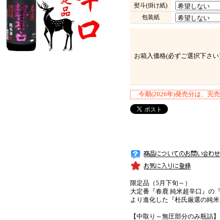
熨斗(掛け紙)
包装紙
お箱入価格(必ずご選択下さい
今期(2026年)発売分は、
限定品（5月下旬～）
大定番『春鹿 純米超辛口』の
より進化した『杜氏厳選の純米
【中取り～無圧部分のみ瓶詰】