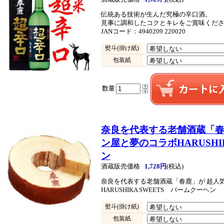
伝統ある技術が生んだ究極の辛口酒。
見事に調和したコクとキレをご賞味くだ
JANコード：4940209 220020
熨斗(掛け紙)
包装紙
数量
奈良を代表する老舗酒蔵「春
ン屋と夢のコラボ
HARUSH
ン
酒蔵販売価格
1,728円
(税込)
奈良を代表する老舗酒蔵「春鹿」が 超人
HARUSHIKA SWEETS バームクーヘン
熨斗(掛け紙)
包装紙