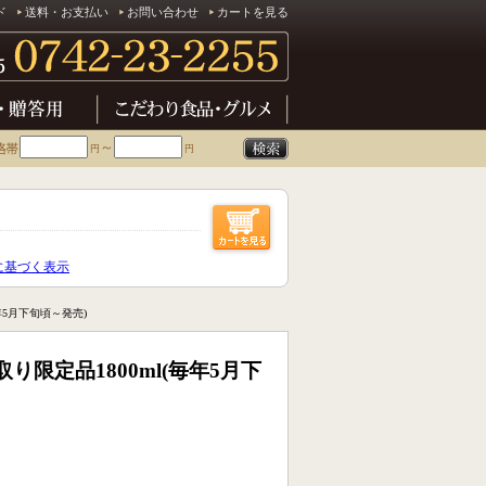
ド
送料・お支払い
お問い合わせ
カートを見る
～
円
円
に基づく表示
年5月下旬頃～発売)
り限定品1800ml(毎年5月下