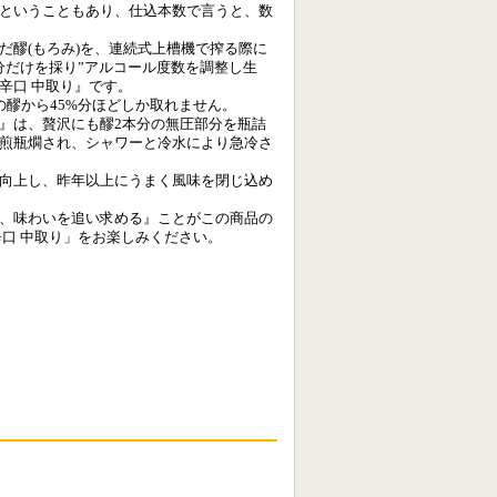
ということもあり、仕込本数で言うと、数
だ醪(もろみ)を、連続式上槽機で搾る際に
分だけを採り”アルコール度数を調整し生
辛口 中取り』です。
の醪から45%分ほどしか取れません。
』は、贅沢にも醪2本分の無圧部分を瓶詰
煎瓶燗され、シャワーと冷水により急冷さ
向上し、昨年以上にうまく風味を閉じ込め
、味わいを追い求める』ことがこの商品の
辛口 中取り」をお楽しみください。