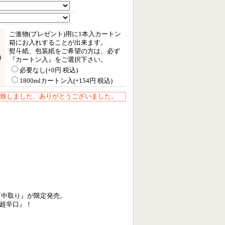
ご進物(プレゼント)用に1本入カートン
箱にお入れすることが出来ます。
熨斗紙、包装紙をご希望の方は、必ず
)
『カートン入』をご選択下さい。
必要なし(+0円 税込)
1800mlカートン入(+154円 税込)
完売致しました。ありがとうございました。
『中取り』が限定発売。
超辛口』！