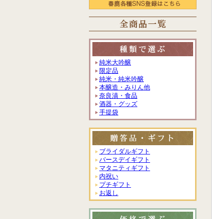
純米大吟醸
限定品
純米・純米吟醸
本醸造・みりん他
奈良漬・食品
酒器・グッズ
手提袋
ブライダルギフト
バースデイギフト
マタニティギフト
内祝い
プチギフト
お返し