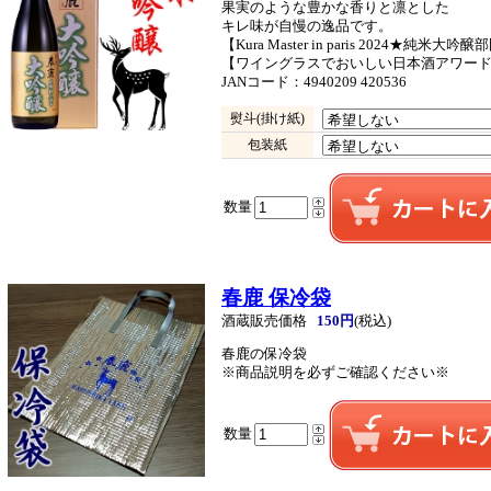
果実のような豊かな香りと凛とした
キレ味が自慢の逸品です。
【Kura Master in paris 2024★純米大
【ワイングラスでおいしい日本酒アワード2
JANコード：4940209 420536
熨斗(掛け紙)
包装紙
数量
春鹿 保冷袋
酒蔵販売価格
150円
(税込)
春鹿の保冷袋
※商品説明を必ずご確認ください※
数量