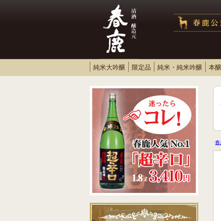
純米大吟醸
限定品
純米・純米吟醸
本
春