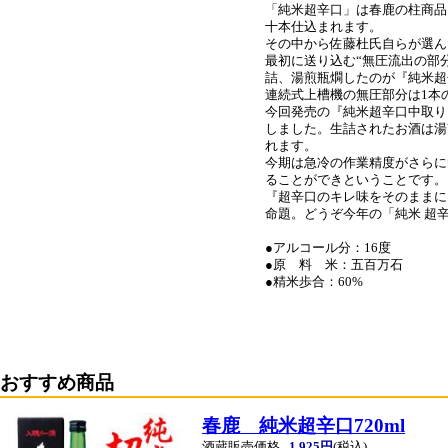
「純米超辛口」は春鹿の柱商品
十本仕込まれます。
その中から佐藤杜氏自らが選ん
最初に送り込む“無圧流出の部
詰、湯煎瓶燗したのが『純米超
連続式上槽機の無圧部分は1本
今回発売の『純米超辛口中取り
しました。生詰されたお酒は湯
れます。
今期は急冷の作業精度がさらに
ることができということです。
『超辛口のキレ味をそのままに
命題。どうぞ今年の「純米 超
●アルコール分：16度
●原 料 米：五百万石
●精米歩合：60%
おすすめ商品
春鹿 純米超辛口720ml
酒蔵販売価格
1,925円
(税込)