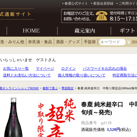
春鹿公式サイト
新規会員登録
ご利用ガイ
醸造・みりん他
奈良漬・食品
酒器・グッズ
手提袋
いらっしゃいませ ゲストさん
お気に入り一覧
マイページ
ログイン
パスワードをお忘れの場合
送料とお支払い方法について
個人情報の取り扱いについて
特定商取引法
鹿オンラインショップHOME
>
種類で選ぶ
>
季節限定
> 春鹿 純米超辛口 中取り限定品1800ml(毎
春鹿 純米超辛口 中取
旬頃～発売)
商品番号 gd138
酒蔵販売価格
3,520円
(税込)