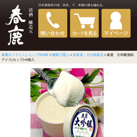
日本酒発祥の地「奈良」で、本物の酒を極める。
春鹿オンラインショップHOME
>
種類で選ぶ
>
奈良漬・その他食品
> 春鹿 大吟醸酒粕
アイス(カップ)×6個入