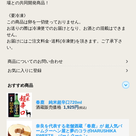
場との共同開発商品！
《要冷凍》
この商品は卵を一切使っておりません。
お送りの際は冷凍便でのお届けとなり、お酒との混載はできま
せん。
お届けにはご注文料金･送料(冷凍便)を頂きます。ご了承下さ
い。
商品についてのお問い合わせ
お気に入りに登録
おすすめ商品
春鹿 純米超辛口720ml
酒蔵販売価格
1,925円
(税込)
奈良を代表する老舗酒蔵「春鹿」が 超人気バ
ームクーヘン屋と夢のコラボ
HARUSHIKA
SWEETS バームクーヘン