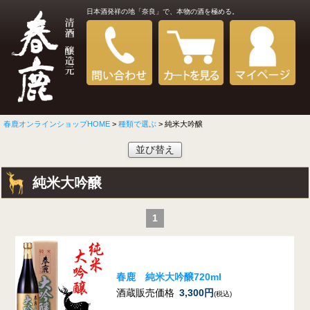
日本酒発祥の地「奈良」で、本物の酒を極める。
春鹿オンラインショップHOME
>
種類で選ぶ
> 純米大吟醸
並び替え
純米大吟醸
1
春鹿 純米大吟醸720ml
酒蔵販売価格
3,300円
(税込)