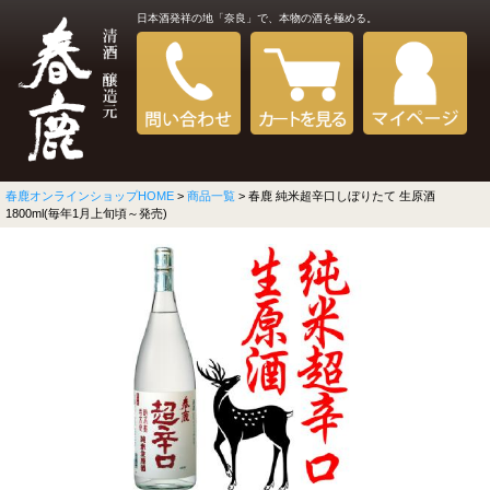
日本酒発祥の地「奈良」で、本物の酒を極める。
春鹿オンラインショップHOME
>
商品一覧
> 春鹿 純米超辛口しぼりたて 生原酒
1800ml(毎年1月上旬頃～発売)