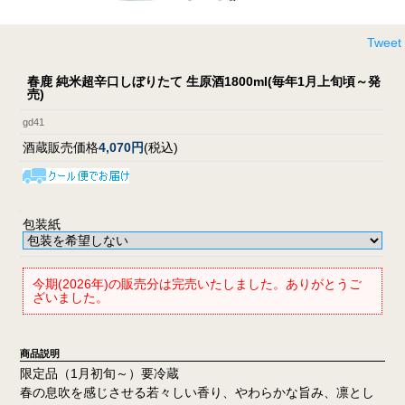
Tweet
春鹿 純米超辛口しぼりたて 生原酒1800ml(毎年1月上旬頃～発
売)
gd41
酒蔵販売価格
4,070円
(税込)
包装紙
今期(2026年)の販売分は完売いたしました。ありがとうご
ざいました。
商品説明
限定品（1月初旬～）要冷蔵
春の息吹を感じさせる若々しい香り、やわらかな旨み、凛とし