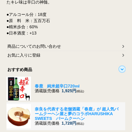
たキレ味は辛口の神髄。
●アルコール分：18度
●原 料 米：五百万石
●精米歩合：60%
●日本酒度：+13
商品についてのお問い合わせ
お気に入りに登録
おすすめ商品
春鹿 純米超辛口720ml
酒蔵販売価格
1,925円
(税込)
奈良を代表する老舗酒蔵「春鹿」が 超人気バ
ームクーヘン屋と夢のコラボ
HARUSHIKA
SWEETS バームクーヘン
酒蔵販売価格
1,728円
(税込)