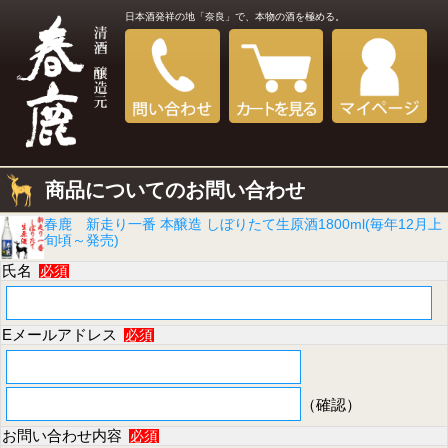
日本酒発祥の地「奈良」で、本物の酒を極める。
商品についてのお問い合わせ
春鹿 新走り一番 本醸造 しぼりたて生原酒1800ml(毎年12月上
旬頃～発売)
氏名
必須
Eメールアドレス
必須
（確認）
お問い合わせ内容
必須