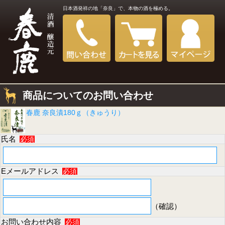
日本酒発祥の地「奈良」で、本物の酒を極める。
商品についてのお問い合わせ
春鹿 奈良漬180ｇ（きゅうり）
氏名
必須
Eメールアドレス
必須
（確認）
お問い合わせ内容
必須