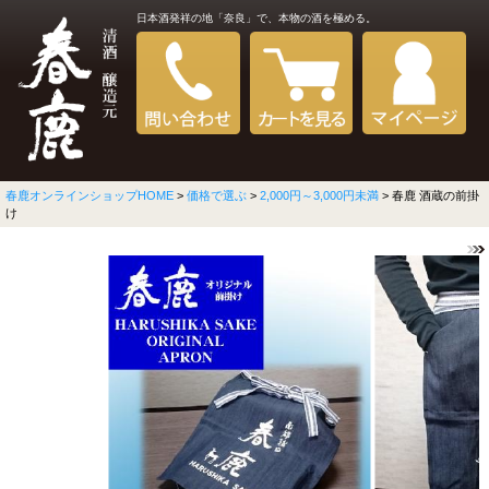
日本酒発祥の地「奈良」で、本物の酒を極める。
春鹿オンラインショップHOME
>
価格で選ぶ
>
2,000円～3,000円未満
> 春鹿 酒蔵の前掛
け