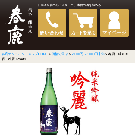
日本酒発祥の地「奈良」で、本物の酒を極める。
春鹿オンラインショップHOME
>
価格で選ぶ
>
2,000円～3,000円未満
> 春鹿 純米吟
醸 吟麗 1800ml