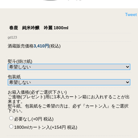
Tweet
春鹿 純米吟醸 吟麗 1800ml
gd123
酒蔵販売価格
3,410円
(税込)
熨斗(掛け紙)
包装紙
お箱入価格(必ずご選択下さい)
ご進物(プレゼント)用に1本入カートン箱にお入れすることが出
来ます。
熨斗紙、包装紙をご希望の方は、必ず『カートン入』をご選択
下さい。
必要なし(+0円 税込)
1800mlカートン入(+154円 税込)