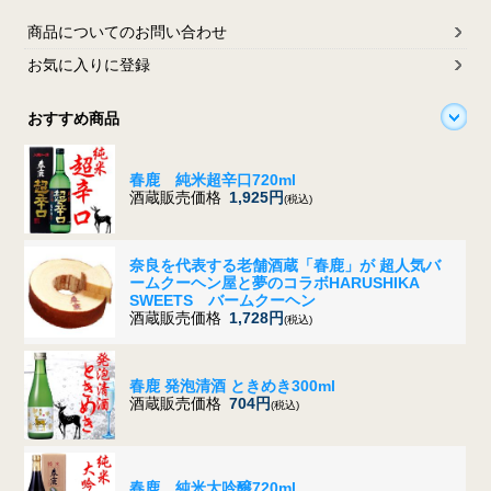
商品についてのお問い合わせ
お気に入りに登録
おすすめ商品
春鹿 純米超辛口720ml
酒蔵販売価格
1,925円
(税込)
奈良を代表する老舗酒蔵「春鹿」が 超人気バ
ームクーヘン屋と夢のコラボ
HARUSHIKA
SWEETS バームクーヘン
酒蔵販売価格
1,728円
(税込)
春鹿 発泡清酒 ときめき300ml
酒蔵販売価格
704円
(税込)
春鹿 純米大吟醸720ml